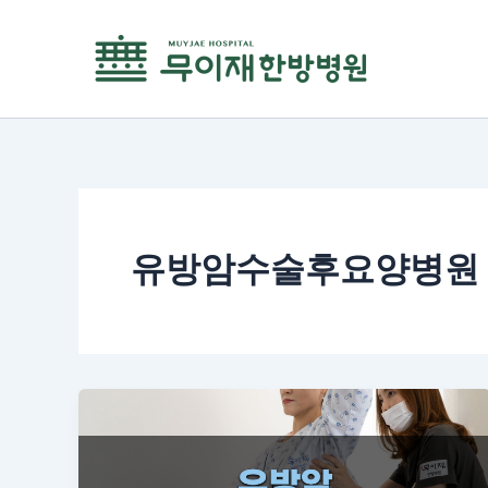
콘
텐
츠
로
건
너
뛰
기
유방암수술후요양병원