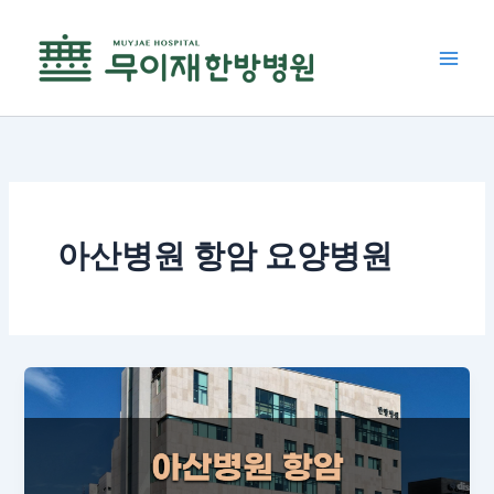
콘
텐
츠
로
건
너
뛰
기
아산병원 항암 요양병원