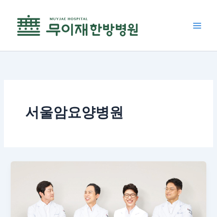
콘
텐
츠
로
건
너
뛰
기
서울암요양병원