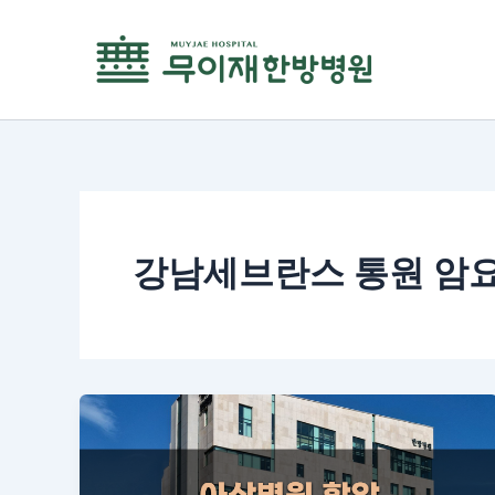
콘
텐
츠
로
건
너
뛰
기
강남세브란스 통원 암