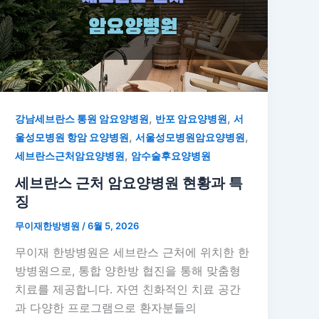
,
,
강남세브란스 통원 암요양병원
반포 암요양병원
서
,
,
울성모병원 항암 요양병원
서울성모병원암요양병원
,
세브란스근처암요양병원
암수술후요양병원
세브란스 근처 암요양병원 현황과 특
징
무이재한방병원
/
6월 5, 2026
무이재 한방병원은 세브란스 근처에 위치한 한
방병원으로, 통합 양한방 협진을 통해 맞춤형
치료를 제공합니다. 자연 친화적인 치료 공간
과 다양한 프로그램으로 환자분들의