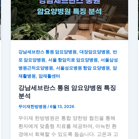
,
,
강남세브란스 통원 암요양병원
대장암요양병원
반
,
,
포 암요양병원
서울 항암치료 암요양병원
서울삼성
,
,
병원근처요양병원
서울성모병원 항암 요양병원
암
,
재활병원
암재활센터
강남세브란스 통원 암요양병원 특징
분석
무이재한방병원
/
6월 13, 2026
무이재 한방병원은 통합 양한방 협진을 통해
환자에게 맞춤형 치료를 제공하며, 아늑한 환
경에서 회복할 수 있도록 돕습니다. 고온과 고