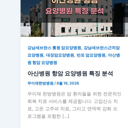
,
강남세브란스 통원 암요양병원
강남세브란스근처암
,
,
,
요양병원
대장암요양병원
반포 암요양병원
아산병
원 항암 요양병원
아산병원 항암 요양병원 특징 분석
무이재한방병원
/
6월 19, 2026
무이재 한방병원은 암 환자들을 위한 전문적인
회복 치료 서비스를 제공합니다. 고압산소 치
료, 고온 고주파 치료, 그리고 면역력 강화 프
로그램을 포함한 […]