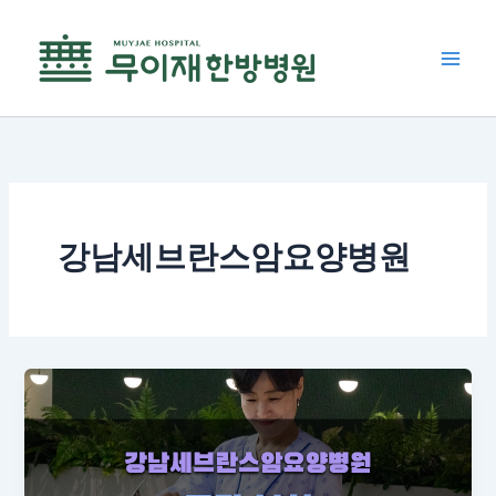
콘
텐
츠
로
건
너
뛰
기
강남세브란스암요양병원