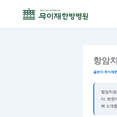
콘
텐
츠
로
건
너
뛰
기
항암치
글쓴이
무이재
항암치료
다. 본문
해 소개