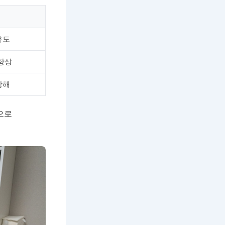
유도
 향상
방해
으로