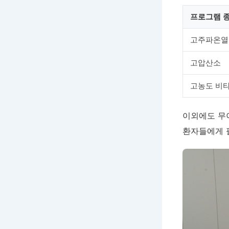
프로그램 
고주파온열
고압산소
고농도 비
이외에도 무
환자들에게 