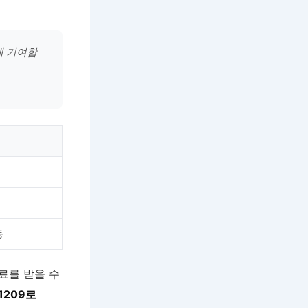
에 기여합
동
료를 받을 수
1209로