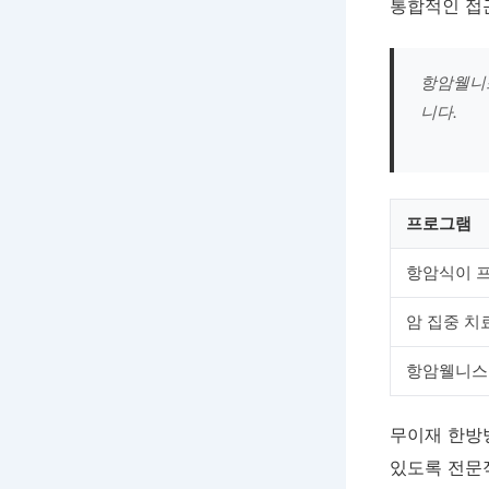
통합적인 접
항암웰니스
니다.
프로그램
항암식이 
암 집중 치
항암웰니스
무이재 한방병
있도록 전문