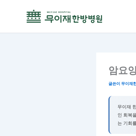
콘
텐
츠
로
건
너
뛰
기
암요양
글쓴이
무이재
무이재 
인 회복을
는 기회